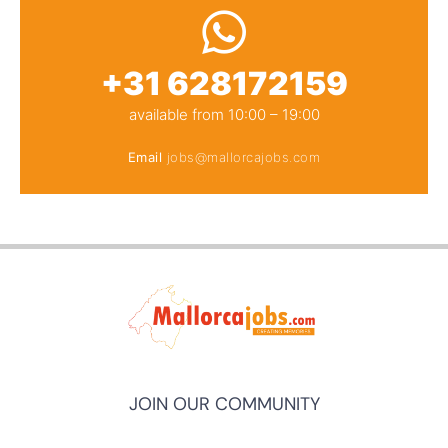
+31 628172159
available from 10:00 – 19:00
Email
jobs@mallorcajobs.com
JOIN OUR COMMUNITY