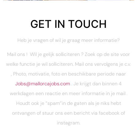
GET IN TOUCH
Heb je vragen of wil je graag meer informatie?
Mail ons !
Wil je gelijk solliciteren ? Zoek op de site voor
welke functie je wil solliciteren. Mail ons vervolgens je c.v.
, Photo, motivatie, foto en beschikbare periode naar
Jobs@mallorcajobs.com
. Je krijgt dan binnen 4
werkdagen een reactie en meer informatie in je mail .
Houdt ook je “spam”in de gaten als je niks hebt
ontvangen of stuur ons een bericht via facebook of
instagram.