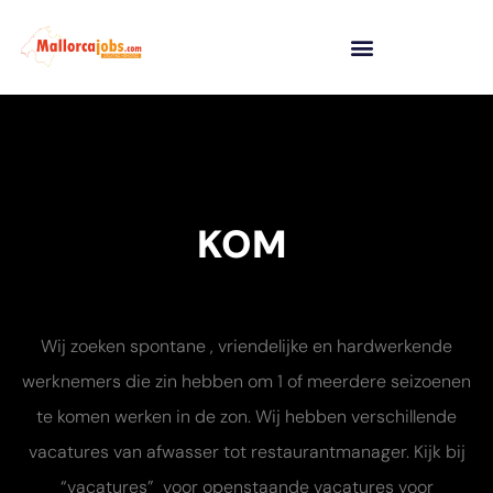
KOM
Wij zoeken spontane , vriendelijke en hardwerkende
werknemers die zin hebben om 1 of meerdere seizoenen
te komen werken in de zon. Wij hebben verschillende
vacatures van afwasser tot restaurantmanager. Kijk bij
“vacatures”
voor openstaande vacatures voor