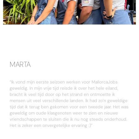
MARTA
“Ik vond mijn eerste seizoen werken voor MallorcaJobs
geweldig. In mijn vrije tijd reisde ik over het hele eiland,
bracht ik veel tijd door op het strand en ontmoette ik
mensen uit veel verschillende landen. Ik had zo’n geweldige
tijd dat ik terug ben gekomen voor een tweede jaar. Het was
geweldig om oude klasgenoten weer te zien en nieuwe
vriendschappen te sluiten die ik nu nog steeds onderhoud.
Het is zeker een onvergetelijke ervaring :)”